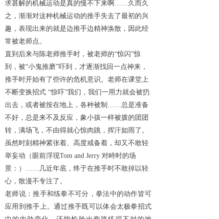
求甚解的机械运动是真的慢不下来啊……久而久
之，渐渐对这种机械运动的推手失去了最初的兴
趣，表现出来的就是边推手边精神涣散，因此经
常被老师点。
直到后来与陈老师推手时，被老师的
“惊闪”惊
到，被“小鬼推磨”吓到，才逐渐找回一点神来，
推手时开始有了些许的危机意识。老师在课堂上
不断变换招式 “惊吓”我们，我们一用力就会被扔
出去，或者被按在地上，各种被制……总是准备
不好，总是来不及反应，象小孩一样被拨的团团
转，满场飞，不由得就心惊肉跳，挥汗如雨了。
虽然时刻精神紧张着、高度戒备着，却又不敢轻
举妄动（眼前浮现Tom and Jerry 对峙时的场
景：）……几近年底，终于在推手时不敢掉以轻
心，散漫不专注了。
老师说：推手和练拳不可分，拳法中的动作皆可
应用到推手上。通过推手既可以体会太极拳招式