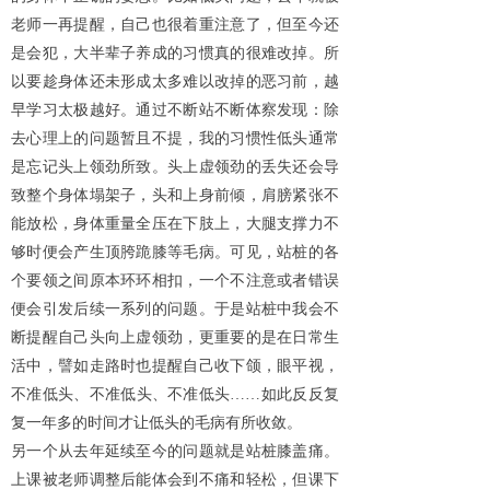
老师一再提醒，自己也很着重注意了，但至今还
是会犯，大半辈子养成的习惯真的很难改掉。所
以要趁身体还未形成太多难以改掉的恶习前，越
早学习太极越好。通过不断站不断体察发现：除
去心理上的问题暂且不提，我的习惯性低头通常
是忘记头上领劲所致。头上虚领劲的丢失还会导
致整个身体塌架子，头和上身前倾，肩膀紧张不
能放松，身体重量全压在下肢上，大腿支撑力不
够时便会产生顶胯跪膝等毛病。可见，站桩的各
个要领之间原本环环相扣，一个不注意或者错误
便会引发后续一系列的问题。于是站桩中我会不
断提醒自己头向上虚领劲，更重要的是在日常生
活中，譬如走路时也提醒自己收下颌，眼平视，
不准低头、不准低头、不准低头
……如此反反复
复一年多的时间才让低头的毛病有所收敛。
另一个从去年延续至今的问题就是站桩膝盖痛。
上课被老师调整后能体会到不痛和轻松，但课下