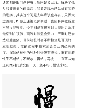
通常都是旧问题解决，新问题又出现。解决了低
头和膝盖痛的问题后，我又发现自己站桩有顶胯
的毛病，其实这个问题去年应该也存在，只因太
过微细，即使上课被老师调过，也因身体敏感度
不够没能察觉。今年则是在摸索到大腿用力后才
觉察到在顶胯，顶胯时膝盖会受力，严重时还会
造成膝盖痛。目前站桩时会不断检查是否顶胯，
发现就改，改的过程中摸索适合自己的坐胯的
度。深知站桩中的种种纠错没有捷径，唯有耐着
性子不断站，不断改，再站，再改
……直至从知
道到做到的质变的一天，急不得，慢慢来吧。