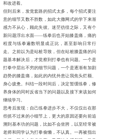
和改进着。
但到后来，发觉套路的招式太多，每个招式要注
意的细节又数不胜数，如此大撒网式的学下来渐
感力不从心，顾此失彼。迷茫彷徨之际，又有个
新问题浮出水面
——练拳后也开始膝盖痛，痛的
程度与练拳遍数明显成正比，甚至影响日常行
走。之前以为是站桩导致，但在站桩膝盖痛的问
题基本解决后，才觉察到打拳也有问题。一个是
打拳中层出不穷的细节问题，一个是逐渐有加剧
趋势的膝盖痛，如此的内忧外患让我焦头烂额、
身心疲惫。纠结一段时间后，决定暂缓练拳，修
养身体的同时反省当下的问题以及接下来该如何
继续学习。
思考后发现：自己练拳进步不大，不仅仅出在那
些抓不过来的小细节上，更大的原因还要向前追
溯到基本功的问题，比如不会坐胯，以至经常被
老师和同学认为打拳偷懒，不认真。一再被指出