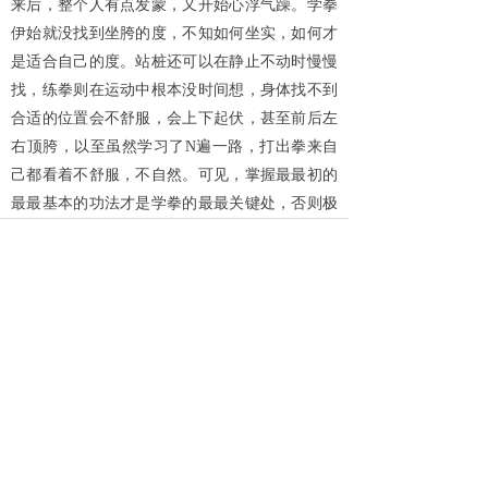
来后，整个人有点发蒙，又开始心浮气躁。学拳
伊始就没找到坐胯的度，不知如何坐实，如何才
是适合自己的度。站桩还可以在静止不动时慢慢
找，练拳则在运动中根本没时间想，身体找不到
合适的位置会不舒服，会上下起伏，甚至前后左
右顶胯，以至虽然学习了
N遍一路，打出拳来自
己都看着不舒服，不自然。可见，掌握最最初的
最最基本的功法才是学拳的最最关键处，否则极
有可能如我一样不管不顾向前冲到半路才发现许
多最关键的东西落下了，不得不再回去取，劳神
费力不算，稍微意志薄弱可能会就此止步，前功
尽弃。“打好基础，稳步前行”的道理小学生都
懂，但不经历一番刻骨铭心的挫折，少有人会将
其真正放在心上。大家以我为鉴，学拳一定要将
基础夯实，不要急功近利，切记！切记！
如上一大段弯路绕回来，不得不暂放下对拳架细
节的探究，开始回头反省自身存在的大的原则性
问题：首先，打拳要求立身中正，不能因为运动