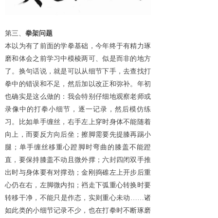
第三、
拳架问题
本以为有了前面的学拳基础，今年终于有精力琢
磨和体会之前学习中模棱两可、似是而非的地方
了。换句话说，就是可以从细节下手，去查找打
拳中的错误和不足，然后加以改正和弥补。年初
也确实是这么做的：我会特别仔细地观察老师或
录像中的打拳小细节，逐一记录，然后模仿练
习。比如单手缠丝，右手左上穿时身体不能随着
向上，而要反方向后坐；擦脚需要先提膝再踢小
腿；单手缠丝移重心蹬脚时弯曲的膝盖不能蹬
直，要保持膝盖不动且微外撑；六封四闭双手推
出时与身体要有对撑劲；金刚捣碓左上开步后重
心仍在右，左脚微内扣；裆走下弧重心转换时要
转移干净，不能只是作态，实则重心未动
……诸
如此类的小细节记录不少，也在打拳时不断琢磨