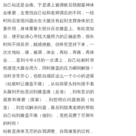
自己站还是会痛。于是课上被调桩后我都凝神体
会琢磨，去查找自己站和老师调后的不同，一段
时间后发现问题出在大腿没有起到支撑身体的主
要作用，身体重量大部分压在膝盖上。有此觉知
后，便开始潜心寻找大腿用力的正确姿势，很长
时间不得其所，颇感挫败。但终究坚持下来，一
次次地站，痛，被调，体会，再站，再痛，再体
会
……直到今年4月的一次课上，自己站桩时突
然感觉大腿在用力，同时膝盖的压力瞬间解除！
当时非常开心，也暗自感叹这么一个小小的进展
（站桩时让膝盖不痛），从站得晕头转向摸不着
头脑到开始意识到膝盖痛（反省），到有意识的
观察和琢磨（摸索），到想明白问题致因（知
道），到尝试解决问题，最后到脱离老师的帮助
自己站到膝盖不痛（做到），竟然花费了尽两年
的时间！
站桩是身体无尽的自我调整、自我修复的过程，