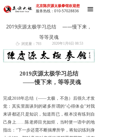
北京陈庆源太极拳馆欢迎您
끀
服务热线：010-57028836
2019庆源太极学习总结 ——慢下来，
等等灵魂
2020年1月6日
08:53
ꄘ
浏览量：
793
2019庆源太极学习总结
——慢下来，等等灵魂
完成
2018年总结（——太极，不急）后很久才发
觉：其实里面谈到的诸多所谓的“心得体会”对我
来讲都还只是知识，知道而已，根本没有练到自
己身上……陈老师目光如炬，当时便一语中的地
指出：“下一步还需不断揣摩所学，将知识练到身