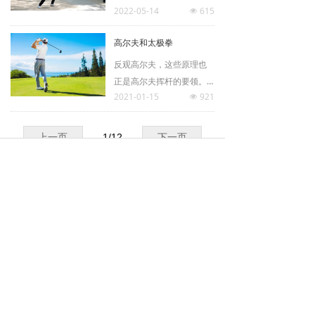
分，开始进入中、小学课
2022-05-14
615
一景，这可不是向观光旅
넶
堂，由于青少年儿童是一
游一样，而是以心静求
高尔夫和太极拳
个特殊群体，他们的生
景，为什么太极拳的动作
理、心理、思维等方面正
讲究一个慢字？这正是让
反观高尔夫，这些原理也
处于模糊发展阶段，早期
所练之人用心品味动作之
正是高尔夫挥杆的要领。
运动兴趣的形成将直接影
间的玄机，就如品茶一
2021-01-15
921
人们常说的死不用力和死
넶
响到他们将来一生健康的
般，爱上了，自然品味慢
不抬头说的就是放松和保
发展模式。
慢就高了。
持重心的稳定。此外，见
上一页
1
/
12
下一页
过太多太多初学者挥杆时
出现的问题，大多都是因
服务热线：010-57028836 手机：13520330062
为胳膊主动发力导致，直
微信咨询：taijiquanjs
微信公众号：qingyuantaijiqg
接导致下杆是从外到内，
总馆地址：北京市朝阳区大屯里317号楼（金泉时代三单
也就是经常说的Outside-to
元1218室），地铁15号线和5号线大屯路东站下车，A出
- in，结果打出的球不是低
口出，沿路向北直行约50米，路左侧即到。
飞的左曲就是高飞的右
培训地点：奥林匹克森林公园/元大都(10线北土城站)/龙
曲。如果能够体会到下盘
潭湖/玉渊潭/朝阳公园
发力带动手臂，也就是大
版权所有© 
北京陈庆源太极拳馆
肌肉群带动小肌肉群，同