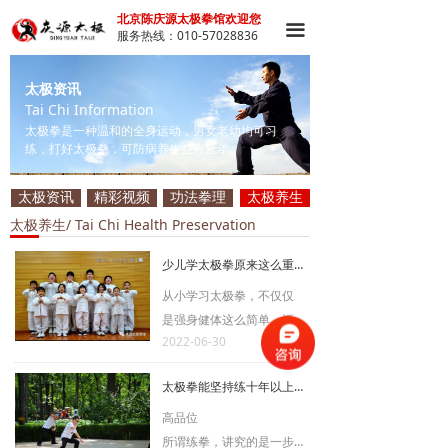
北京陈庆源太极拳馆欢迎您
끀
服务热线：010-57028836
太极资讯
Tai Chi Information
太极拳是一种温和的全身运动，男女老幼均可习
练，打好太极拳，可防病养生益寿延年。
太极资讯
精彩视频
功法拳理
太极养生
太极养生/ Tai Chi Health Preservation
少儿学太极拳原来这么重要！
从小学习太极拳，不仅仅
是强身健体这么简单，还
2022-06-30
993
可以在成长期增强记忆
넶
力，快速提高小孩纸动手
太极拳能坚持练十年以上的，都是些什么人?
和动脑的能力。近几年，
太极拳已被体委逐步纳入
高品位
中小学体育课中的一部
所谓练拳，讲究的是一步